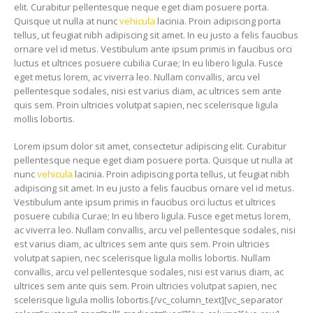
elit. Curabitur pellentesque neque eget diam posuere porta.
Quisque ut nulla at nunc
vehicula
lacinia. Proin adipiscing porta
tellus, ut feugiat nibh adipiscing sit amet. In eu justo a felis faucibus
ornare vel id metus. Vestibulum ante ipsum primis in faucibus orci
luctus et ultrices posuere cubilia Curae; In eu libero ligula. Fusce
eget metus lorem, ac viverra leo. Nullam convallis, arcu vel
pellentesque sodales, nisi est varius diam, ac ultrices sem ante
quis sem. Proin ultricies volutpat sapien, nec scelerisque ligula
mollis lobortis.
Lorem ipsum dolor sit amet, consectetur adipiscing elit. Curabitur
pellentesque neque eget diam posuere porta. Quisque ut nulla at
nunc
vehicula
lacinia. Proin adipiscing porta tellus, ut feugiat nibh
adipiscing sit amet. In eu justo a felis faucibus ornare vel id metus.
Vestibulum ante ipsum primis in faucibus orci luctus et ultrices
posuere cubilia Curae; In eu libero ligula. Fusce eget metus lorem,
ac viverra leo. Nullam convallis, arcu vel pellentesque sodales, nisi
est varius diam, ac ultrices sem ante quis sem. Proin ultricies
volutpat sapien, nec scelerisque ligula mollis lobortis. Nullam
convallis, arcu vel pellentesque sodales, nisi est varius diam, ac
ultrices sem ante quis sem. Proin ultricies volutpat sapien, nec
scelerisque ligula mollis lobortis.[/vc_column_text][vc_separator