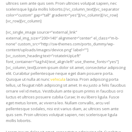
ultrices sem ante quis sem. Proin ultricies volutpat sapien, nec
scelerisque ligula mollis lobortis.[/vc_column_text][vc_separator
color=”custom” gap=”tall” gradient=”yes”][/vc_column][/vc_row]
[vc_row][vc_column]
[vc_single_image source=”external_link”
external_img_size=”200×140″ alignment=”center” el_class=”m-b-
none” custom_src=”http://sw-themes.com/porto_dummy/wp-
content/uploads/images/device.png” label=””]
[vc_custom_heading text=”rotateInUpLeft”
font_container=”tag:h4|text_align:left” use_theme_fonts=”yes”]
[vc_column_text]Lorem ipsum dolor sit amet, consectetur adipiscing
elit. Curabitur pellentesque neque eget diam posuere porta.
Quisque ut nulla at nunc
vehicula
lacinia. Proin adipiscing porta
tellus, ut feugiat nibh adipiscing sit amet. In eu justo a felis faucibus
ornare vel id metus. Vestibulum ante ipsum primis in faucibus orci
luctus et ultrices posuere cubilia Curae; In eu libero ligula. Fusce
eget metus lorem, ac viverra leo. Nullam convallis, arcu vel
pellentesque sodales, nisi est varius diam, ac ultrices sem ante
quis sem. Proin ultricies volutpat sapien, nec scelerisque ligula
mollis lobortis.
Lorem ipsum dolor sit amet, consectetur adipiscing elit. Curabitur