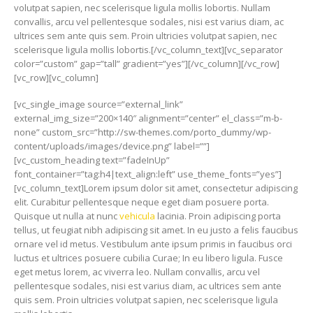
volutpat sapien, nec scelerisque ligula mollis lobortis. Nullam
convallis, arcu vel pellentesque sodales, nisi est varius diam, ac
ultrices sem ante quis sem. Proin ultricies volutpat sapien, nec
scelerisque ligula mollis lobortis.[/vc_column_text][vc_separator
color=”custom” gap=”tall” gradient=”yes”][/vc_column][/vc_row]
[vc_row][vc_column]
[vc_single_image source=”external_link”
external_img_size=”200×140″ alignment=”center” el_class=”m-b-
none” custom_src=”http://sw-themes.com/porto_dummy/wp-
content/uploads/images/device.png” label=””]
[vc_custom_heading text=”fadeInUp”
font_container=”tag:h4|text_align:left” use_theme_fonts=”yes”]
[vc_column_text]Lorem ipsum dolor sit amet, consectetur adipiscing
elit. Curabitur pellentesque neque eget diam posuere porta.
Quisque ut nulla at nunc
vehicula
lacinia. Proin adipiscing porta
tellus, ut feugiat nibh adipiscing sit amet. In eu justo a felis faucibus
ornare vel id metus. Vestibulum ante ipsum primis in faucibus orci
luctus et ultrices posuere cubilia Curae; In eu libero ligula. Fusce
eget metus lorem, ac viverra leo. Nullam convallis, arcu vel
pellentesque sodales, nisi est varius diam, ac ultrices sem ante
quis sem. Proin ultricies volutpat sapien, nec scelerisque ligula