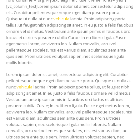
[vc_column_text]Lorem ipsum dolor sit amet, consectetur adipiscing
elit. Curabitur pellentesque neque eget diam posuere porta.
Quisque ut nulla at nunc
vehicula
lacinia. Proin adipiscing porta
tellus, ut feugiat nibh adipiscing sit amet. In eu justo a felis faucibus
ornare vel id metus. Vestibulum ante ipsum primis in faucibus orci
luctus et ultrices posuere cubilia Curae; In eu libero ligula. Fusce
eget metus lorem, ac viverra leo. Nullam convallis, arcu vel
pellentesque sodales, nisi est varius diam, ac ultrices sem ante
quis sem. Proin ultricies volutpat sapien, nec scelerisque ligula
mollis lobortis.
Lorem ipsum dolor sit amet, consectetur adipiscing elit. Curabitur
pellentesque neque eget diam posuere porta. Quisque ut nulla at
nunc
vehicula
lacinia. Proin adipiscing porta tellus, ut feugiat nibh
adipiscing sit amet. In eu justo a felis faucibus ornare vel id metus.
Vestibulum ante ipsum primis in faucibus orci luctus et ultrices
posuere cubilia Curae; In eu libero ligula. Fusce eget metus lorem,
ac viverra leo. Nullam convallis, arcu vel pellentesque sodales, nisi
est varius diam, ac ultrices sem ante quis sem. Proin ultricies
volutpat sapien, nec scelerisque ligula mollis lobortis. Nullam
convallis, arcu vel pellentesque sodales, nisi est varius diam, ac
ultrices sem ante quis sem. Proin ultricies volutpat sapien, nec