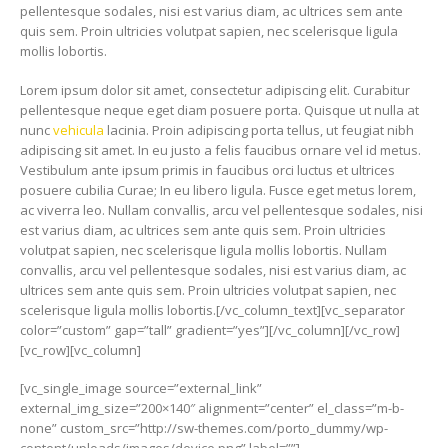
pellentesque sodales, nisi est varius diam, ac ultrices sem ante
quis sem. Proin ultricies volutpat sapien, nec scelerisque ligula
mollis lobortis.
Lorem ipsum dolor sit amet, consectetur adipiscing elit. Curabitur
pellentesque neque eget diam posuere porta. Quisque ut nulla at
nunc
vehicula
lacinia. Proin adipiscing porta tellus, ut feugiat nibh
adipiscing sit amet. In eu justo a felis faucibus ornare vel id metus.
Vestibulum ante ipsum primis in faucibus orci luctus et ultrices
posuere cubilia Curae; In eu libero ligula. Fusce eget metus lorem,
ac viverra leo. Nullam convallis, arcu vel pellentesque sodales, nisi
est varius diam, ac ultrices sem ante quis sem. Proin ultricies
volutpat sapien, nec scelerisque ligula mollis lobortis. Nullam
convallis, arcu vel pellentesque sodales, nisi est varius diam, ac
ultrices sem ante quis sem. Proin ultricies volutpat sapien, nec
scelerisque ligula mollis lobortis.[/vc_column_text][vc_separator
color=”custom” gap=”tall” gradient=”yes”][/vc_column][/vc_row]
[vc_row][vc_column]
[vc_single_image source=”external_link”
external_img_size=”200×140″ alignment=”center” el_class=”m-b-
none” custom_src=”http://sw-themes.com/porto_dummy/wp-