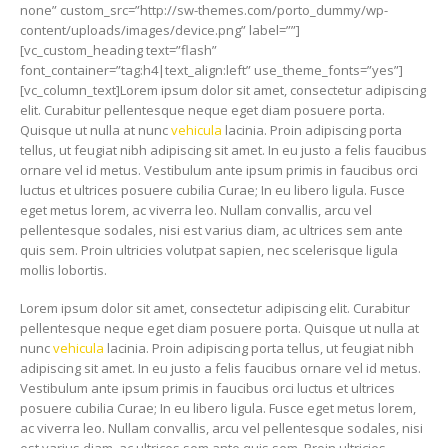
none” custom_src=”http://sw-themes.com/porto_dummy/wp-
content/uploads/images/device.png” label=””]
[vc_custom_heading text=”flash”
font_container=”tag:h4|text_align:left” use_theme_fonts=”yes”]
[vc_column_text]Lorem ipsum dolor sit amet, consectetur adipiscing
elit. Curabitur pellentesque neque eget diam posuere porta.
Quisque ut nulla at nunc
vehicula
lacinia. Proin adipiscing porta
tellus, ut feugiat nibh adipiscing sit amet. In eu justo a felis faucibus
ornare vel id metus. Vestibulum ante ipsum primis in faucibus orci
luctus et ultrices posuere cubilia Curae; In eu libero ligula. Fusce
eget metus lorem, ac viverra leo. Nullam convallis, arcu vel
pellentesque sodales, nisi est varius diam, ac ultrices sem ante
quis sem. Proin ultricies volutpat sapien, nec scelerisque ligula
mollis lobortis.
Lorem ipsum dolor sit amet, consectetur adipiscing elit. Curabitur
pellentesque neque eget diam posuere porta. Quisque ut nulla at
nunc
vehicula
lacinia. Proin adipiscing porta tellus, ut feugiat nibh
adipiscing sit amet. In eu justo a felis faucibus ornare vel id metus.
Vestibulum ante ipsum primis in faucibus orci luctus et ultrices
posuere cubilia Curae; In eu libero ligula. Fusce eget metus lorem,
ac viverra leo. Nullam convallis, arcu vel pellentesque sodales, nisi