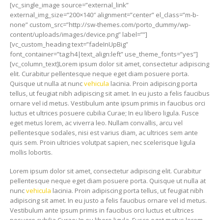
[vc_single_image source=”external_link”
external_img_size=”200×140″ alignment=”center” el_class=”m-b-
none” custom_src=”http://sw-themes.com/porto_dummy/wp-
content/uploads/images/device.png” label=””]
[vc_custom_heading text=”fadeInUpBig”
font_container=”tag:h4|text_align:left” use_theme_fonts=”yes”]
[vc_column_text]Lorem ipsum dolor sit amet, consectetur adipiscing
elit. Curabitur pellentesque neque eget diam posuere porta.
Quisque ut nulla at nunc
vehicula
lacinia. Proin adipiscing porta
tellus, ut feugiat nibh adipiscing sit amet. In eu justo a felis faucibus
ornare vel id metus. Vestibulum ante ipsum primis in faucibus orci
luctus et ultrices posuere cubilia Curae; In eu libero ligula. Fusce
eget metus lorem, ac viverra leo. Nullam convallis, arcu vel
pellentesque sodales, nisi est varius diam, ac ultrices sem ante
quis sem. Proin ultricies volutpat sapien, nec scelerisque ligula
mollis lobortis.
Lorem ipsum dolor sit amet, consectetur adipiscing elit. Curabitur
pellentesque neque eget diam posuere porta. Quisque ut nulla at
nunc
vehicula
lacinia. Proin adipiscing porta tellus, ut feugiat nibh
adipiscing sit amet. In eu justo a felis faucibus ornare vel id metus.
Vestibulum ante ipsum primis in faucibus orci luctus et ultrices