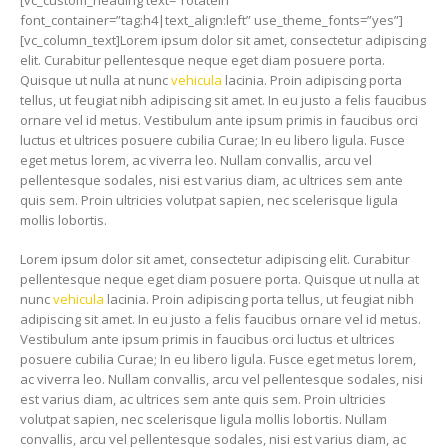
[vc_custom_heading text=”rotateIn”
font_container=”tag:h4|text_align:left” use_theme_fonts=”yes”]
[vc_column_text]Lorem ipsum dolor sit amet, consectetur adipiscing
elit. Curabitur pellentesque neque eget diam posuere porta.
Quisque ut nulla at nunc
vehicula
lacinia. Proin adipiscing porta
tellus, ut feugiat nibh adipiscing sit amet. In eu justo a felis faucibus
ornare vel id metus. Vestibulum ante ipsum primis in faucibus orci
luctus et ultrices posuere cubilia Curae; In eu libero ligula. Fusce
eget metus lorem, ac viverra leo. Nullam convallis, arcu vel
pellentesque sodales, nisi est varius diam, ac ultrices sem ante
quis sem. Proin ultricies volutpat sapien, nec scelerisque ligula
mollis lobortis.
Lorem ipsum dolor sit amet, consectetur adipiscing elit. Curabitur
pellentesque neque eget diam posuere porta. Quisque ut nulla at
nunc
vehicula
lacinia. Proin adipiscing porta tellus, ut feugiat nibh
adipiscing sit amet. In eu justo a felis faucibus ornare vel id metus.
Vestibulum ante ipsum primis in faucibus orci luctus et ultrices
posuere cubilia Curae; In eu libero ligula. Fusce eget metus lorem,
ac viverra leo. Nullam convallis, arcu vel pellentesque sodales, nisi
est varius diam, ac ultrices sem ante quis sem. Proin ultricies
volutpat sapien, nec scelerisque ligula mollis lobortis. Nullam
convallis, arcu vel pellentesque sodales, nisi est varius diam, ac