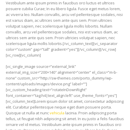
Vestibulum ante ipsum primis in faucibus orci luctus et ultrices
posuere cubilia Curae; In eu libero ligula. Fusce eget metus lorem,
ac viverra leo. Nullam convallis, arcu vel pellentesque sodales, nisi
est varius diam, ac ultrices sem ante quis sem. Proin ultricies
volutpat sapien, nec scelerisque ligula mollis lobortis. Nullam
convallis, arcu vel pellentesque sodales, nisi est varius diam, ac
ultrices sem ante quis sem. Proin ultricies volutpat sapien, nec
scelerisque ligula mollis lobortis.[/vc_column_text][vc_separator
color=”custom” gap=”tall” gradient=”yes”][/vc_column][/vc_row]
[vc_row][vc_column]
[vc_single_image source=”external_link”
external_img_size=”200×140″ alignment=”center” el_class=”m-b-
none” custom_src=”http://sw-themes.com/porto_dummy/wp-
content/uploads/images/device.png” label=””]
[vc_custom_heading text=”rotateInDownRight”
font_container=”tag:h4|text_align:left” use_theme_fonts=”yes”]
[vc_column_text]Lorem ipsum dolor sit amet, consectetur adipiscing
elit. Curabitur pellentesque neque eget diam posuere porta.
Quisque ut nulla at nunc
vehicula
lacinia. Proin adipiscing porta
tellus, ut feugiat nibh adipiscing sit amet. In eu justo a felis faucibus
ornare vel id metus. Vestibulum ante ipsum primis in faucibus orci