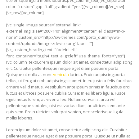
scelerisque ligula mollis lobortis.[/vc_column_text][vc_separator
color=”custom” gap=”tall” gradient=”yes”][/vc_column][/vc_row]
[vc_row][vc_column]
[vc_single_image source=”external_link”
external_img_size=”200×140″ alignment=”center” el_class=”m-b-
none” custom_src=”http://sw-themes.com/porto_dummy/wp-
content/uploads/images/device.png” label=””]
[vc_custom_heading text=”fadeInLeft”
font_container=”tag:h4|text_align:left” use_theme_fonts=”yes”]
[vc_column_text]Lorem ipsum dolor sit amet, consectetur adipiscing
elit. Curabitur pellentesque neque eget diam posuere porta.
Quisque ut nulla at nunc
vehicula
lacinia. Proin adipiscing porta
tellus, ut feugiat nibh adipiscing sit amet. In eu justo a felis faucibus
ornare vel id metus. Vestibulum ante ipsum primis in faucibus orci
luctus et ultrices posuere cubilia Curae; In eu libero ligula. Fusce
eget metus lorem, ac viverra leo. Nullam convallis, arcu vel
pellentesque sodales, nisi est varius diam, ac ultrices sem ante
quis sem. Proin ultricies volutpat sapien, nec scelerisque ligula
mollis lobortis.
Lorem ipsum dolor sit amet, consectetur adipiscing elit. Curabitur
pellentesque neque eget diam posuere porta. Quisque ut nulla at