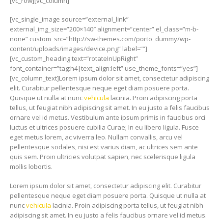
[vc_row][vc_column]
[vc_single_image source=”external_link”
external_img_size=”200×140″ alignment=”center” el_class=”m-b-
none” custom_src=”http://sw-themes.com/porto_dummy/wp-
content/uploads/images/device.png” label=””]
[vc_custom_heading text=”rotateInUpRight”
font_container=”tag:h4|text_align:left” use_theme_fonts=”yes”]
[vc_column_text]Lorem ipsum dolor sit amet, consectetur adipiscing
elit. Curabitur pellentesque neque eget diam posuere porta.
Quisque ut nulla at nunc
vehicula
lacinia. Proin adipiscing porta
tellus, ut feugiat nibh adipiscing sit amet. In eu justo a felis faucibus
ornare vel id metus. Vestibulum ante ipsum primis in faucibus orci
luctus et ultrices posuere cubilia Curae; In eu libero ligula. Fusce
eget metus lorem, ac viverra leo. Nullam convallis, arcu vel
pellentesque sodales, nisi est varius diam, ac ultrices sem ante
quis sem. Proin ultricies volutpat sapien, nec scelerisque ligula
mollis lobortis.
Lorem ipsum dolor sit amet, consectetur adipiscing elit. Curabitur
pellentesque neque eget diam posuere porta. Quisque ut nulla at
nunc
vehicula
lacinia. Proin adipiscing porta tellus, ut feugiat nibh
adipiscing sit amet. In eu justo a felis faucibus ornare vel id metus.