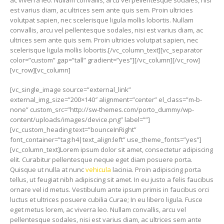
ac viverra leo. Nullam convallis, arcu vel pellentesque sodales, nisi
est varius diam, ac ultrices sem ante quis sem. Proin ultricies
volutpat sapien, nec scelerisque ligula mollis lobortis. Nullam
convallis, arcu vel pellentesque sodales, nisi est varius diam, ac
ultrices sem ante quis sem. Proin ultricies volutpat sapien, nec
scelerisque ligula mollis lobortis.[/vc_column_text][vc_separator
color=”custom” gap=”tall” gradient=”yes”][/vc_column][/vc_row]
[vc_row][vc_column]
[vc_single_image source=”external_link”
external_img_size=”200×140″ alignment=”center” el_class=”m-b-
none” custom_src=”http://sw-themes.com/porto_dummy/wp-
content/uploads/images/device.png” label=””]
[vc_custom_heading text=”bounceInRight”
font_container=”tag:h4|text_align:left” use_theme_fonts=”yes”]
[vc_column_text]Lorem ipsum dolor sit amet, consectetur adipiscing
elit. Curabitur pellentesque neque eget diam posuere porta.
Quisque ut nulla at nunc
vehicula
lacinia. Proin adipiscing porta
tellus, ut feugiat nibh adipiscing sit amet. In eu justo a felis faucibus
ornare vel id metus. Vestibulum ante ipsum primis in faucibus orci
luctus et ultrices posuere cubilia Curae; In eu libero ligula. Fusce
eget metus lorem, ac viverra leo. Nullam convallis, arcu vel
pellentesque sodales, nisi est varius diam, ac ultrices sem ante