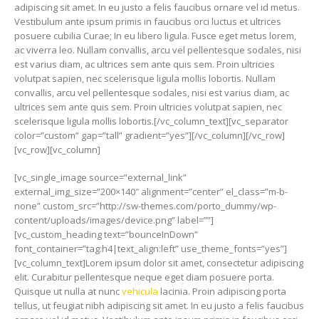
adipiscing sit amet. In eu justo a felis faucibus ornare vel id metus.
Vestibulum ante ipsum primis in faucibus orci luctus et ultrices
posuere cubilia Curae; In eu libero ligula. Fusce eget metus lorem,
ac viverra leo. Nullam convallis, arcu vel pellentesque sodales, nisi
est varius diam, ac ultrices sem ante quis sem. Proin ultricies
volutpat sapien, nec scelerisque ligula mollis lobortis. Nullam
convallis, arcu vel pellentesque sodales, nisi est varius diam, ac
ultrices sem ante quis sem. Proin ultricies volutpat sapien, nec
scelerisque ligula mollis lobortis.[/vc_column_text][vc_separator
color=”custom” gap=”tall” gradient=”yes”][/vc_column][/vc_row]
[vc_row][vc_column]
[vc_single_image source=”external_link”
external_img_size=”200×140″ alignment=”center” el_class=”m-b-
none” custom_src=”http://sw-themes.com/porto_dummy/wp-
content/uploads/images/device.png” label=””]
[vc_custom_heading text=”bounceInDown”
font_container=”tag:h4|text_align:left” use_theme_fonts=”yes”]
[vc_column_text]Lorem ipsum dolor sit amet, consectetur adipiscing
elit. Curabitur pellentesque neque eget diam posuere porta.
Quisque ut nulla at nunc
vehicula
lacinia. Proin adipiscing porta
tellus, ut feugiat nibh adipiscing sit amet. In eu justo a felis faucibus