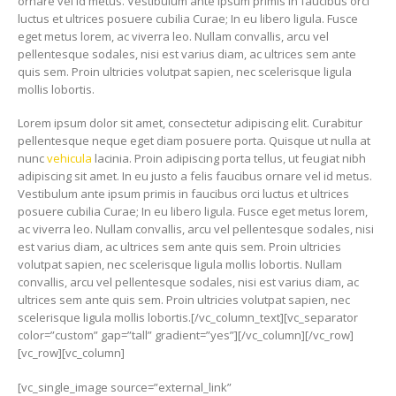
ornare vel id metus. Vestibulum ante ipsum primis in faucibus orci
luctus et ultrices posuere cubilia Curae; In eu libero ligula. Fusce
eget metus lorem, ac viverra leo. Nullam convallis, arcu vel
pellentesque sodales, nisi est varius diam, ac ultrices sem ante
quis sem. Proin ultricies volutpat sapien, nec scelerisque ligula
mollis lobortis.
Lorem ipsum dolor sit amet, consectetur adipiscing elit. Curabitur
pellentesque neque eget diam posuere porta. Quisque ut nulla at
nunc
vehicula
lacinia. Proin adipiscing porta tellus, ut feugiat nibh
adipiscing sit amet. In eu justo a felis faucibus ornare vel id metus.
Vestibulum ante ipsum primis in faucibus orci luctus et ultrices
posuere cubilia Curae; In eu libero ligula. Fusce eget metus lorem,
ac viverra leo. Nullam convallis, arcu vel pellentesque sodales, nisi
est varius diam, ac ultrices sem ante quis sem. Proin ultricies
volutpat sapien, nec scelerisque ligula mollis lobortis. Nullam
convallis, arcu vel pellentesque sodales, nisi est varius diam, ac
ultrices sem ante quis sem. Proin ultricies volutpat sapien, nec
scelerisque ligula mollis lobortis.[/vc_column_text][vc_separator
color=”custom” gap=”tall” gradient=”yes”][/vc_column][/vc_row]
[vc_row][vc_column]
[vc_single_image source=”external_link”