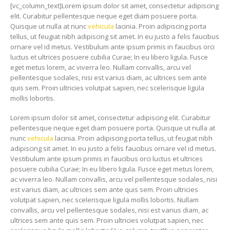
[vc_column_text]Lorem ipsum dolor sit amet, consectetur adipiscing
elit. Curabitur pellentesque neque eget diam posuere porta.
Quisque ut nulla at nunc
vehicula
lacinia. Proin adipiscing porta
tellus, ut feugiat nibh adipiscing sit amet. In eu justo a felis faucibus
ornare vel id metus. Vestibulum ante ipsum primis in faucibus orci
luctus et ultrices posuere cubilia Curae; In eu libero ligula. Fusce
eget metus lorem, ac viverra leo. Nullam convallis, arcu vel
pellentesque sodales, nisi est varius diam, ac ultrices sem ante
quis sem. Proin ultricies volutpat sapien, nec scelerisque ligula
mollis lobortis.
Lorem ipsum dolor sit amet, consectetur adipiscing elit. Curabitur
pellentesque neque eget diam posuere porta. Quisque ut nulla at
nunc
vehicula
lacinia. Proin adipiscing porta tellus, ut feugiat nibh
adipiscing sit amet. In eu justo a felis faucibus ornare vel id metus.
Vestibulum ante ipsum primis in faucibus orci luctus et ultrices
posuere cubilia Curae; In eu libero ligula. Fusce eget metus lorem,
ac viverra leo. Nullam convallis, arcu vel pellentesque sodales, nisi
est varius diam, ac ultrices sem ante quis sem. Proin ultricies
volutpat sapien, nec scelerisque ligula mollis lobortis. Nullam
convallis, arcu vel pellentesque sodales, nisi est varius diam, ac
ultrices sem ante quis sem. Proin ultricies volutpat sapien, nec