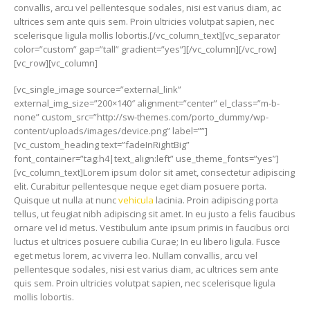
convallis, arcu vel pellentesque sodales, nisi est varius diam, ac
ultrices sem ante quis sem. Proin ultricies volutpat sapien, nec
scelerisque ligula mollis lobortis.[/vc_column_text][vc_separator
color=”custom” gap=”tall” gradient=”yes”][/vc_column][/vc_row]
[vc_row][vc_column]
[vc_single_image source=”external_link”
external_img_size=”200×140″ alignment=”center” el_class=”m-b-
none” custom_src=”http://sw-themes.com/porto_dummy/wp-
content/uploads/images/device.png” label=””]
[vc_custom_heading text=”fadeInRightBig”
font_container=”tag:h4|text_align:left” use_theme_fonts=”yes”]
[vc_column_text]Lorem ipsum dolor sit amet, consectetur adipiscing
elit. Curabitur pellentesque neque eget diam posuere porta.
Quisque ut nulla at nunc
vehicula
lacinia. Proin adipiscing porta
tellus, ut feugiat nibh adipiscing sit amet. In eu justo a felis faucibus
ornare vel id metus. Vestibulum ante ipsum primis in faucibus orci
luctus et ultrices posuere cubilia Curae; In eu libero ligula. Fusce
eget metus lorem, ac viverra leo. Nullam convallis, arcu vel
pellentesque sodales, nisi est varius diam, ac ultrices sem ante
quis sem. Proin ultricies volutpat sapien, nec scelerisque ligula
mollis lobortis.