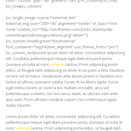
color=”custom” gap=”tall” gradient=”yes”][/vc_column][/vc_row]
[vc_row][vc_column]
[vc_single_image source=”external_link”
external_img_size=”200×140″ alignment=”center” el_class=”m-b-
none” custom_src=”http://sw-themes.com/porto_dummy/wp-
content/uploads/images/device.png” label=””]
[vc_custom_heading text=”bounceInUp”
font_container=”tag:h4|text_align:left” use_theme_fonts=”yes”]
[vc_column_text]Lorem ipsum dolor sit amet, consectetur adipiscing
elit. Curabitur pellentesque neque eget diam posuere porta.
Quisque ut nulla at nunc
vehicula
lacinia. Proin adipiscing porta
tellus, ut feugiat nibh adipiscing sit amet. In eu justo a felis faucibus
ornare vel id metus. Vestibulum ante ipsum primis in faucibus orci
luctus et ultrices posuere cubilia Curae; In eu libero ligula. Fusce
eget metus lorem, ac viverra leo. Nullam convallis, arcu vel
pellentesque sodales, nisi est varius diam, ac ultrices sem ante
quis sem. Proin ultricies volutpat sapien, nec scelerisque ligula
mollis lobortis.
Lorem ipsum dolor sit amet, consectetur adipiscing elit. Curabitur
pellentesque neque eget diam posuere porta. Quisque ut nulla at
nunc
vehicula
lacinia. Proin adipiscing porta tellus, ut feugiat nibh