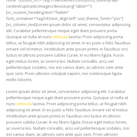
none” custom_src=”http://sw-themes.com/porto_dummy/wp-
content/uploads/images/device.png” label=””]
[vc_custom_heading text=”fadeIn”
font_container=”tag:h4|text_align:left” use_theme_fonts=”yes”]
[vc_column_text]Lorem ipsum dolor sit amet, consectetur adipiscing
elit. Curabitur pellentesque neque eget diam posuere porta.
Quisque ut nulla at nunc
vehicula
lacinia. Proin adipiscing porta
tellus, ut feugiat nibh adipiscing sit amet. In eu justo a felis faucibus
ornare vel id metus. Vestibulum ante ipsum primis in faucibus orci
luctus et ultrices posuere cubilia Curae; In eu libero ligula. Fusce
eget metus lorem, ac viverra leo. Nullam convallis, arcu vel
pellentesque sodales, nisi est varius diam, ac ultrices sem ante
quis sem. Proin ultricies volutpat sapien, nec scelerisque ligula
mollis lobortis.
Lorem ipsum dolor sit amet, consectetur adipiscing elit. Curabitur
pellentesque neque eget diam posuere porta. Quisque ut nulla at
nunc
vehicula
lacinia. Proin adipiscing porta tellus, ut feugiat nibh
adipiscing sit amet. In eu justo a felis faucibus ornare vel id metus.
Vestibulum ante ipsum primis in faucibus orci luctus et ultrices
posuere cubilia Curae; In eu libero ligula. Fusce eget metus lorem,
ac viverra leo. Nullam convallis, arcu vel pellentesque sodales, nisi
est varius diam, ac ultrices sem ante quis sem. Proin ultricies