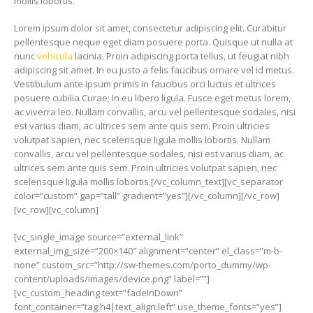
mollis lobortis.
Lorem ipsum dolor sit amet, consectetur adipiscing elit. Curabitur
pellentesque neque eget diam posuere porta. Quisque ut nulla at
nunc
vehicula
lacinia. Proin adipiscing porta tellus, ut feugiat nibh
adipiscing sit amet. In eu justo a felis faucibus ornare vel id metus.
Vestibulum ante ipsum primis in faucibus orci luctus et ultrices
posuere cubilia Curae; In eu libero ligula. Fusce eget metus lorem,
ac viverra leo. Nullam convallis, arcu vel pellentesque sodales, nisi
est varius diam, ac ultrices sem ante quis sem. Proin ultricies
volutpat sapien, nec scelerisque ligula mollis lobortis. Nullam
convallis, arcu vel pellentesque sodales, nisi est varius diam, ac
ultrices sem ante quis sem. Proin ultricies volutpat sapien, nec
scelerisque ligula mollis lobortis.[/vc_column_text][vc_separator
color=”custom” gap=”tall” gradient=”yes”][/vc_column][/vc_row]
[vc_row][vc_column]
[vc_single_image source=”external_link”
external_img_size=”200×140″ alignment=”center” el_class=”m-b-
none” custom_src=”http://sw-themes.com/porto_dummy/wp-
content/uploads/images/device.png” label=””]
[vc_custom_heading text=”fadeInDown”
font_container=”tag:h4|text_align:left” use_theme_fonts=”yes”]