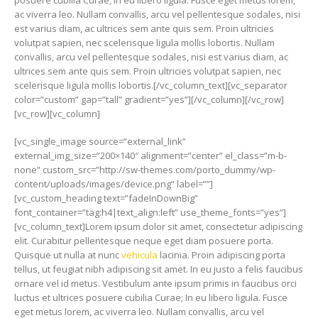
posuere cubilia Curae; In eu libero ligula. Fusce eget metus lorem,
ac viverra leo. Nullam convallis, arcu vel pellentesque sodales, nisi
est varius diam, ac ultrices sem ante quis sem. Proin ultricies
volutpat sapien, nec scelerisque ligula mollis lobortis. Nullam
convallis, arcu vel pellentesque sodales, nisi est varius diam, ac
ultrices sem ante quis sem. Proin ultricies volutpat sapien, nec
scelerisque ligula mollis lobortis.[/vc_column_text][vc_separator
color=”custom” gap=”tall” gradient=”yes”][/vc_column][/vc_row]
[vc_row][vc_column]
[vc_single_image source=”external_link”
external_img_size=”200×140″ alignment=”center” el_class=”m-b-
none” custom_src=”http://sw-themes.com/porto_dummy/wp-
content/uploads/images/device.png” label=””]
[vc_custom_heading text=”fadeInDownBig”
font_container=”tag:h4|text_align:left” use_theme_fonts=”yes”]
[vc_column_text]Lorem ipsum dolor sit amet, consectetur adipiscing
elit. Curabitur pellentesque neque eget diam posuere porta.
Quisque ut nulla at nunc
vehicula
lacinia. Proin adipiscing porta
tellus, ut feugiat nibh adipiscing sit amet. In eu justo a felis faucibus
ornare vel id metus. Vestibulum ante ipsum primis in faucibus orci
luctus et ultrices posuere cubilia Curae; In eu libero ligula. Fusce
eget metus lorem, ac viverra leo. Nullam convallis, arcu vel