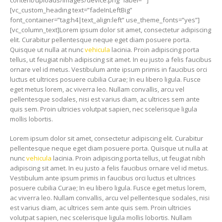
content/uploads/images/device.png” label=””]
[vc_custom_heading text=”fadeInLeftBig”
font_container=”tag:h4|text_align:left” use_theme_fonts=”yes”]
[vc_column_text]Lorem ipsum dolor sit amet, consectetur adipiscing
elit. Curabitur pellentesque neque eget diam posuere porta.
Quisque ut nulla at nunc
vehicula
lacinia. Proin adipiscing porta
tellus, ut feugiat nibh adipiscing sit amet. In eu justo a felis faucibus
ornare vel id metus. Vestibulum ante ipsum primis in faucibus orci
luctus et ultrices posuere cubilia Curae; In eu libero ligula. Fusce
eget metus lorem, ac viverra leo. Nullam convallis, arcu vel
pellentesque sodales, nisi est varius diam, ac ultrices sem ante
quis sem. Proin ultricies volutpat sapien, nec scelerisque ligula
mollis lobortis.
Lorem ipsum dolor sit amet, consectetur adipiscing elit. Curabitur
pellentesque neque eget diam posuere porta. Quisque ut nulla at
nunc
vehicula
lacinia. Proin adipiscing porta tellus, ut feugiat nibh
adipiscing sit amet. In eu justo a felis faucibus ornare vel id metus.
Vestibulum ante ipsum primis in faucibus orci luctus et ultrices
posuere cubilia Curae; In eu libero ligula. Fusce eget metus lorem,
ac viverra leo. Nullam convallis, arcu vel pellentesque sodales, nisi
est varius diam, ac ultrices sem ante quis sem. Proin ultricies
volutpat sapien, nec scelerisque ligula mollis lobortis. Nullam