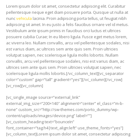
Lorem ipsum dolor sit amet, consectetur adipiscing elit. Curabitur
pellentesque neque eget diam posuere porta. Quisque ut nulla at
nunc
vehicula
lacinia. Proin adipiscing porta tellus, ut feugiat nibh
adipiscing sit amet. In eu justo a felis faucibus ornare vel id metus.
Vestibulum ante ipsum primis in faucibus orci luctus et ultrices
posuere cubilia Curae; In eu libero ligula. Fusce eget metus lorem,
ac viverra leo. Nullam convallis, arcu vel pellentesque sodales, nisi
est varius diam, ac ultrices sem ante quis sem. Proin ultricies
volutpat sapien, nec scelerisque ligula mollis lobortis. Nullam
convallis, arcu vel pellentesque sodales, nisi est varius diam, ac
ultrices sem ante quis sem. Proin ultricies volutpat sapien, nec
scelerisque ligula mollis lobortis.[/vc_column_text][vc_separator
color=”custom” gap=”tall” gradient=”yes”][/vc_column][/vc_row]
[vc_row][vc_column]
[vc_single_image source=”external_link”
external_img_size=”200×140″ alignment=”center” el_class=”m-b-
none” custom_src=”http://sw-themes.com/porto_dummy/wp-
content/uploads/images/device.png” label=””]
[vc_custom_heading text=”bounceIn”
font_container=”tag:h4|text_align:left” use_theme_fonts=”yes”]
[vc_column_text]Lorem ipsum dolor sit amet, consectetur adipiscing