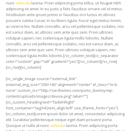
nunc
vehicula
lacinia. Proin adipiscing porta tellus, ut feugiat nibh
adipiscing sit amet. In eu justo a felis faucibus ornare vel id metus.
Vestibulum ante ipsum primis in faucibus orci luctus et ultrices
posuere cubilia Curae; In eu libero ligula. Fusce eget metus lorem,
ac viverra leo. Nullam convallis, arcu vel pellentesque sodales, nisi
est varius diam, ac ultrices sem ante quis sem. Proin ultricies
volutpat sapien, nec scelerisque ligula mollis lobortis. Nullam
convallis, arcu vel pellentesque sodales, nisi est varius diam, ac
ultrices sem ante quis sem. Proin ultricies volutpat sapien, nec
scelerisque ligula mollis lobortis.[/vc_column_text][vc_separator
color=”custom” gap=”tall” gradient=”yes”][/vc_column][/vc_row]
[vc_row][vc_column]
[vc_single_image source=”external_link”
external_img_size=”200×140″ alignment=”center” el_class=”m-b-
none” custom_src=”http://sw-themes.com/porto_dummy/wp-
content/uploads/images/device.png” label=””]
[vc_custom_heading text=”fadeInRight”
font_container=”tag:h4|text_align:left” use_theme_fonts=”yes”]
[vc_column_text]Lorem ipsum dolor sit amet, consectetur adipiscing
elit. Curabitur pellentesque neque eget diam posuere porta.
Quisque ut nulla at nunc
vehicula
lacinia. Proin adipiscing porta