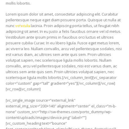
mollis lobortis.
Lorem ipsum dolor sit amet, consectetur adipiscing elit. Curabitur
pellentesque neque eget diam posuere porta. Quisque ut nulla at
nunc
vehicula
lacinia. Proin adipiscing porta tellus, ut feugiat nibh
adipiscing sit amet. In eu justo a felis faucibus ornare vel id metus.
Vestibulum ante ipsum primis in faucibus orci luctus et ultrices
posuere cubilia Curae; In eu libero ligula. Fusce eget metus lorem,
ac viverra leo. Nullam convallis, arcu vel pellentesque sodales, nisi
est varius diam, ac ultrices sem ante quis sem. Proin ultricies
volutpat sapien, nec scelerisque ligula mollis lobortis. Nullam
convallis, arcu vel pellentesque sodales, nisi est varius diam, ac
ultrices sem ante quis sem. Proin ultricies volutpat sapien, nec
scelerisque ligula mollis lobortis.[/vc_column_text][vc_separator
color=”custom” gap=”tall” gradient=”yes”][/vc_column][/vc_row]
[vc_row][vc_column]
[vc_single_image source=”external_link”
external_img_size=”200×140″ alignment=”center” el_class=”m-b-
none” custom_src=”http://sw-themes.com/porto_dummy/wp-
content/uploads/images/device.png” label=””]
[vc_custom_heading text=”bounce”
font_container=”tag:h4|text_align:left” use_theme_fonts=”yes”]