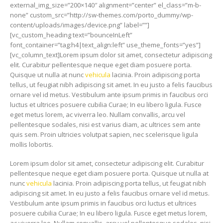
external_img_size=”200×140″ alignment=”center” el_class=”m-b-
none” custom_src=”http://sw-themes.com/porto_dummy/wp-
content/uploads/images/device.png” label=””]
[vc_custom_heading text=”bounceInLeft”
font_container=”tag:h4|text_align:left” use_theme_fonts=”yes”]
[vc_column_text]Lorem ipsum dolor sit amet, consectetur adipiscing
elit. Curabitur pellentesque neque eget diam posuere porta.
Quisque ut nulla at nunc
vehicula
lacinia. Proin adipiscing porta
tellus, ut feugiat nibh adipiscing sit amet. In eu justo a felis faucibus
ornare vel id metus. Vestibulum ante ipsum primis in faucibus orci
luctus et ultrices posuere cubilia Curae; In eu libero ligula. Fusce
eget metus lorem, ac viverra leo. Nullam convallis, arcu vel
pellentesque sodales, nisi est varius diam, ac ultrices sem ante
quis sem. Proin ultricies volutpat sapien, nec scelerisque ligula
mollis lobortis.
Lorem ipsum dolor sit amet, consectetur adipiscing elit. Curabitur
pellentesque neque eget diam posuere porta. Quisque ut nulla at
nunc
vehicula
lacinia. Proin adipiscing porta tellus, ut feugiat nibh
adipiscing sit amet. In eu justo a felis faucibus ornare vel id metus.
Vestibulum ante ipsum primis in faucibus orci luctus et ultrices
posuere cubilia Curae; In eu libero ligula. Fusce eget metus lorem,