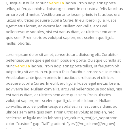
Quisque ut nulla at nunc
vehicula
lacinia. Proin adipiscing porta
tellus, ut feugiat nibh adipiscing sit amet. In eu justo a felis faucibus
ornare vel id metus. Vestibulum ante ipsum primis in faucibus orci
luctus et ultrices posuere cubilia Curae; In eu libero ligula. Fusce
eget metus lorem, ac viverra leo. Nullam convallis, arcu vel
pellentesque sodales, nisi est varius diam, ac ultrices sem ante
quis sem. Proin ultricies volutpat sapien, nec scelerisque ligula
mollis lobortis.
Lorem ipsum dolor sit amet, consectetur adipiscing elit. Curabitur
pellentesque neque eget diam posuere porta. Quisque ut nulla at
nunc
vehicula
lacinia. Proin adipiscing porta tellus, ut feugiat nibh
adipiscing sit amet. In eu justo a felis faucibus ornare vel id metus.
Vestibulum ante ipsum primis in faucibus orci luctus et ultrices
posuere cubilia Curae; In eu libero ligula. Fusce eget metus lorem,
ac viverra leo. Nullam convallis, arcu vel pellentesque sodales, nisi
est varius diam, ac ultrices sem ante quis sem. Proin ultricies
volutpat sapien, nec scelerisque ligula mollis lobortis. Nullam
convallis, arcu vel pellentesque sodales, nisi est varius diam, ac
ultrices sem ante quis sem. Proin ultricies volutpat sapien, nec
scelerisque ligula mollis lobortis.[/vc_column_text][vc_separator
color=”custom” gap=”tall” gradient=”yes”][/vc_column][/vc_row]