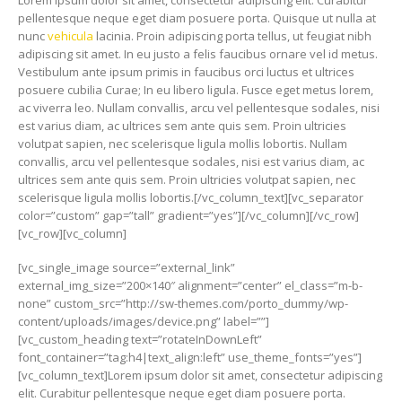
pellentesque neque eget diam posuere porta. Quisque ut nulla at
nunc
vehicula
lacinia. Proin adipiscing porta tellus, ut feugiat nibh
adipiscing sit amet. In eu justo a felis faucibus ornare vel id metus.
Vestibulum ante ipsum primis in faucibus orci luctus et ultrices
posuere cubilia Curae; In eu libero ligula. Fusce eget metus lorem,
ac viverra leo. Nullam convallis, arcu vel pellentesque sodales, nisi
est varius diam, ac ultrices sem ante quis sem. Proin ultricies
volutpat sapien, nec scelerisque ligula mollis lobortis. Nullam
convallis, arcu vel pellentesque sodales, nisi est varius diam, ac
ultrices sem ante quis sem. Proin ultricies volutpat sapien, nec
scelerisque ligula mollis lobortis.[/vc_column_text][vc_separator
color=”custom” gap=”tall” gradient=”yes”][/vc_column][/vc_row]
[vc_row][vc_column]
[vc_single_image source=”external_link”
external_img_size=”200×140″ alignment=”center” el_class=”m-b-
none” custom_src=”http://sw-themes.com/porto_dummy/wp-
content/uploads/images/device.png” label=””]
[vc_custom_heading text=”rotateInDownLeft”
font_container=”tag:h4|text_align:left” use_theme_fonts=”yes”]
[vc_column_text]Lorem ipsum dolor sit amet, consectetur adipiscing
elit. Curabitur pellentesque neque eget diam posuere porta.