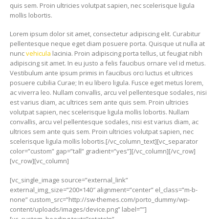
quis sem. Proin ultricies volutpat sapien, nec scelerisque ligula
mollis lobortis.
Lorem ipsum dolor sit amet, consectetur adipiscing elit. Curabitur
pellentesque neque eget diam posuere porta. Quisque ut nulla at
nunc
vehicula
lacinia. Proin adipiscing porta tellus, ut feugiat nibh
adipiscing sit amet. In eu justo a felis faucibus ornare vel id metus.
Vestibulum ante ipsum primis in faucibus orci luctus et ultrices
posuere cubilia Curae; In eu libero ligula. Fusce eget metus lorem,
ac viverra leo. Nullam convallis, arcu vel pellentesque sodales, nisi
est varius diam, ac ultrices sem ante quis sem. Proin ultricies
volutpat sapien, nec scelerisque ligula mollis lobortis. Nullam
convallis, arcu vel pellentesque sodales, nisi est varius diam, ac
ultrices sem ante quis sem. Proin ultricies volutpat sapien, nec
scelerisque ligula mollis lobortis.[/vc_column_text][vc_separator
color=”custom” gap=”tall” gradient=”yes”][/vc_column][/vc_row]
[vc_row][vc_column]
[vc_single_image source=”external_link”
external_img_size=”200×140″ alignment=”center” el_class=”m-b-
none” custom_src=”http://sw-themes.com/porto_dummy/wp-
content/uploads/images/device.png” label=””]