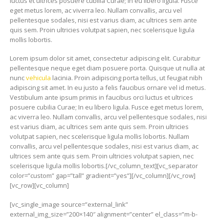
luctus et ultrices posuere cubilia Curae; In eu libero ligula. Fusce
eget metus lorem, ac viverra leo. Nullam convallis, arcu vel
pellentesque sodales, nisi est varius diam, ac ultrices sem ante
quis sem. Proin ultricies volutpat sapien, nec scelerisque ligula
mollis lobortis.
Lorem ipsum dolor sit amet, consectetur adipiscing elit. Curabitur
pellentesque neque eget diam posuere porta. Quisque ut nulla at
nunc
vehicula
lacinia. Proin adipiscing porta tellus, ut feugiat nibh
adipiscing sit amet. In eu justo a felis faucibus ornare vel id metus.
Vestibulum ante ipsum primis in faucibus orci luctus et ultrices
posuere cubilia Curae; In eu libero ligula. Fusce eget metus lorem,
ac viverra leo. Nullam convallis, arcu vel pellentesque sodales, nisi
est varius diam, ac ultrices sem ante quis sem. Proin ultricies
volutpat sapien, nec scelerisque ligula mollis lobortis. Nullam
convallis, arcu vel pellentesque sodales, nisi est varius diam, ac
ultrices sem ante quis sem. Proin ultricies volutpat sapien, nec
scelerisque ligula mollis lobortis.[/vc_column_text][vc_separator
color=”custom” gap=”tall” gradient=”yes”][/vc_column][/vc_row]
[vc_row][vc_column]
[vc_single_image source=”external_link”
external_img_size=”200×140″ alignment=”center” el_class=”m-b-