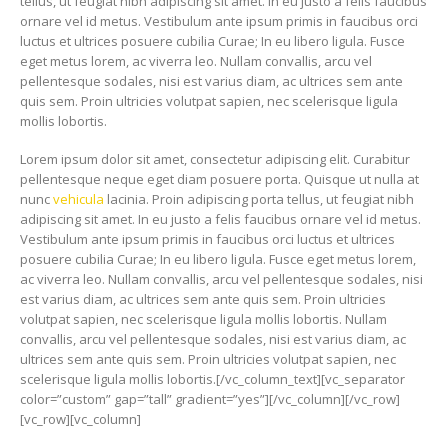
tellus, ut feugiat nibh adipiscing sit amet. In eu justo a felis faucibus
ornare vel id metus. Vestibulum ante ipsum primis in faucibus orci
luctus et ultrices posuere cubilia Curae; In eu libero ligula. Fusce
eget metus lorem, ac viverra leo. Nullam convallis, arcu vel
pellentesque sodales, nisi est varius diam, ac ultrices sem ante
quis sem. Proin ultricies volutpat sapien, nec scelerisque ligula
mollis lobortis.
Lorem ipsum dolor sit amet, consectetur adipiscing elit. Curabitur
pellentesque neque eget diam posuere porta. Quisque ut nulla at
nunc
vehicula
lacinia. Proin adipiscing porta tellus, ut feugiat nibh
adipiscing sit amet. In eu justo a felis faucibus ornare vel id metus.
Vestibulum ante ipsum primis in faucibus orci luctus et ultrices
posuere cubilia Curae; In eu libero ligula. Fusce eget metus lorem,
ac viverra leo. Nullam convallis, arcu vel pellentesque sodales, nisi
est varius diam, ac ultrices sem ante quis sem. Proin ultricies
volutpat sapien, nec scelerisque ligula mollis lobortis. Nullam
convallis, arcu vel pellentesque sodales, nisi est varius diam, ac
ultrices sem ante quis sem. Proin ultricies volutpat sapien, nec
scelerisque ligula mollis lobortis.[/vc_column_text][vc_separator
color=”custom” gap=”tall” gradient=”yes”][/vc_column][/vc_row]
[vc_row][vc_column]