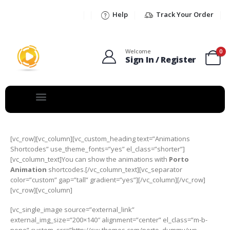
Help
Track Your Order
Welcome
0
Sign In / Register
[vc_row][vc_column][vc_custom_heading text=”Animations
Shortcodes” use_theme_fonts=”yes” el_class=”shorter”]
[vc_column_text]You can show the animations with
Porto
Animation
shortcodes.[/vc_column_text][vc_separator
color=”custom” gap=”tall” gradient=”yes”][/vc_column][/vc_row]
[vc_row][vc_column]
[vc_single_image source=”external_link”
external_img_size=”200×140″ alignment=”center” el_class=”m-b-