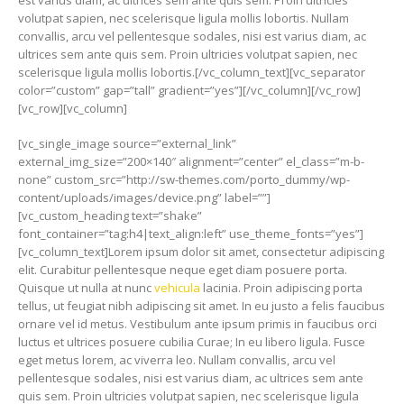
est varius diam, ac ultrices sem ante quis sem. Proin ultricies
volutpat sapien, nec scelerisque ligula mollis lobortis. Nullam
convallis, arcu vel pellentesque sodales, nisi est varius diam, ac
ultrices sem ante quis sem. Proin ultricies volutpat sapien, nec
scelerisque ligula mollis lobortis.[/vc_column_text][vc_separator
color=”custom” gap=”tall” gradient=”yes”][/vc_column][/vc_row]
[vc_row][vc_column]
[vc_single_image source=”external_link”
external_img_size=”200×140″ alignment=”center” el_class=”m-b-
none” custom_src=”http://sw-themes.com/porto_dummy/wp-
content/uploads/images/device.png” label=””]
[vc_custom_heading text=”shake”
font_container=”tag:h4|text_align:left” use_theme_fonts=”yes”]
[vc_column_text]Lorem ipsum dolor sit amet, consectetur adipiscing
elit. Curabitur pellentesque neque eget diam posuere porta.
Quisque ut nulla at nunc
vehicula
lacinia. Proin adipiscing porta
tellus, ut feugiat nibh adipiscing sit amet. In eu justo a felis faucibus
ornare vel id metus. Vestibulum ante ipsum primis in faucibus orci
luctus et ultrices posuere cubilia Curae; In eu libero ligula. Fusce
eget metus lorem, ac viverra leo. Nullam convallis, arcu vel
pellentesque sodales, nisi est varius diam, ac ultrices sem ante
quis sem. Proin ultricies volutpat sapien, nec scelerisque ligula